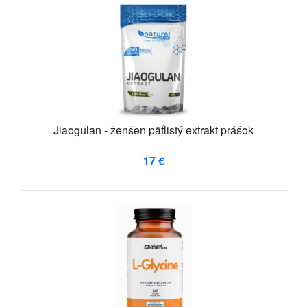
Jiaogulan - ženšen päťlistý extrakt prášok
17 €