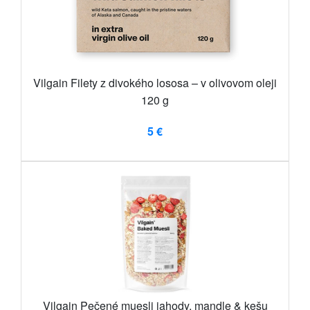
Vilgain Filety z divokého lososa – v olivovom oleji
120 g
5 €
Vilgain Pečené muesli jahody, mandle & kešu