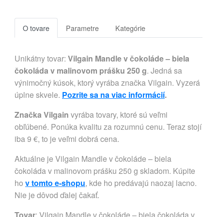
O tovare
Parametre
Kategórie
Unikátny tovar:
Vilgain Mandle v čokoláde – biela
čokoláda v malinovom prášku 250 g
. Jedná sa
výnimočný kúsok, ktorý vyrába značka Vilgain. Vyzerá
úplne skvele.
Pozrite sa na viac informácií
.
Značka Vilgain
vyrába tovary, ktoré sú veľmi
obľúbené. Ponúka kvalitu za rozumnú cenu. Teraz stojí
iba 9 €, to je veľmi dobrá cena.
Aktuálne je Vilgain Mandle v čokoláde – biela
čokoláda v malinovom prášku 250 g skladom. Kúpite
ho
v tomto e-shopu
, kde ho predávajú naozaj lacno.
Nie je dôvod ďalej čakať.
Tovar
: Vilgain Mandle v čokoláde – biela čokoláda v