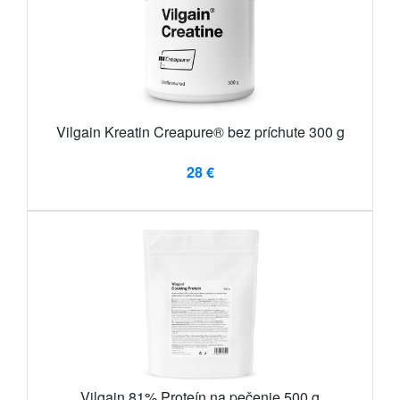
Vilgain Kreatin Creapure® bez príchute 300 g
28 €
Vilgain 81% Proteín na pečenie 500 g