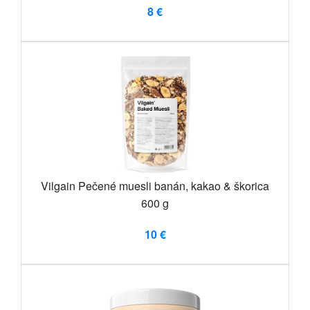
8 €
Vilgain Pečené muesli banán, kakao & škorica
600 g
10 €