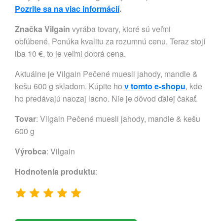
Pozrite sa na viac informácií
.
Značka Vilgain
vyrába tovary, ktoré sú veľmi
obľúbené. Ponúka kvalitu za rozumnú cenu. Teraz stojí
iba 10 €, to je veľmi dobrá cena.
Aktuálne je Vilgain Pečené muesli jahody, mandle &
kešu 600 g skladom. Kúpite ho
v tomto e-shopu
, kde
ho predávajú naozaj lacno. Nie je dôvod ďalej čakať.
Tovar
: Vilgain Pečené muesli jahody, mandle & kešu
600 g
Výrobca
:
Vilgain
Hodnotenia produktu
: