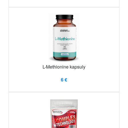
L-Methionine kapsuly
6 €