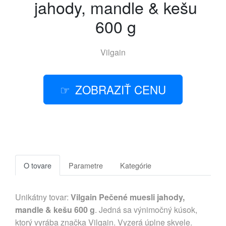
jahody, mandle & kešu
600 g
Vilgain
ZOBRAZIŤ CENU
O tovare
Parametre
Kategórie
Unikátny tovar:
Vilgain Pečené muesli jahody,
mandle & kešu 600 g
. Jedná sa výnimočný kúsok,
ktorý vyrába značka Vilgain. Vyzerá úplne skvele.