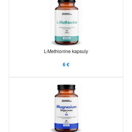
L-Methionine kapsuly
6 €