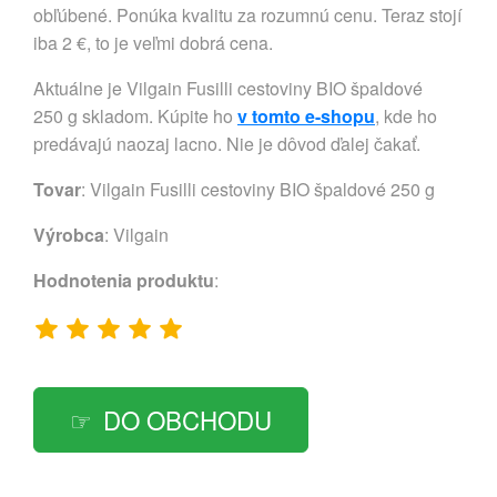
obľúbené. Ponúka kvalitu za rozumnú cenu. Teraz stojí
iba 2 €, to je veľmi dobrá cena.
Aktuálne je Vilgain Fusilli cestoviny BIO špaldové
250 g skladom. Kúpite ho
v tomto e-shopu
, kde ho
predávajú naozaj lacno. Nie je dôvod ďalej čakať.
Tovar
: Vilgain Fusilli cestoviny BIO špaldové 250 g
Výrobca
:
Vilgain
Hodnotenia produktu
:
DO OBCHODU