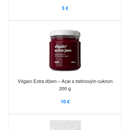
3 €
Vilgain Extra džem – Acai s trstinovým cukrom
200 g
10 €