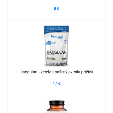
8 €
Jiaogulan - ženšen päťlistý extrakt prášok
17 €