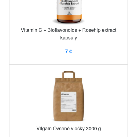
Vitamin C + Bioflavonoids + Rosehip extract
kapsuly
7 €
Vilgain Ovsené vločky 3000 g