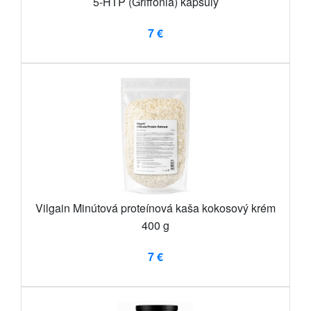
5-HTP (Griffonia) kapsuly
7 €
Vilgain Minútová proteínová kaša kokosový krém
400 g
7 €