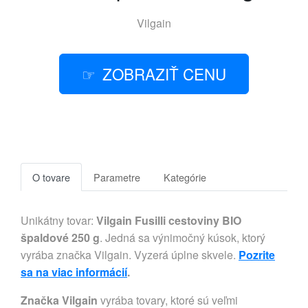
Vilgain
ZOBRAZIŤ CENU
O tovare
Parametre
Kategórie
Unikátny tovar:
Vilgain Fusilli cestoviny BIO
špaldové 250 g
. Jedná sa výnimočný kúsok, ktorý
vyrába značka Vilgain. Vyzerá úplne skvele.
Pozrite
sa na viac informácií
.
Značka Vilgain
vyrába tovary, ktoré sú veľmi