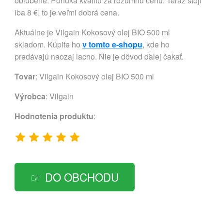
obľúbené. Ponúka kvalitu za rozumnú cenu. Teraz stojí
iba 8 €, to je veľmi dobrá cena.
Aktuálne je Vilgain Kokosový olej BIO 500 ml
skladom. Kúpite ho
v tomto e-shopu
, kde ho
predávajú naozaj lacno. Nie je dôvod ďalej čakať.
Tovar
: Vilgain Kokosový olej BIO 500 ml
Výrobca
:
Vilgain
Hodnotenia produktu
:
DO OBCHODU