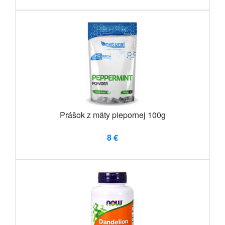
Prášok z mäty piepornej 100g
8 €