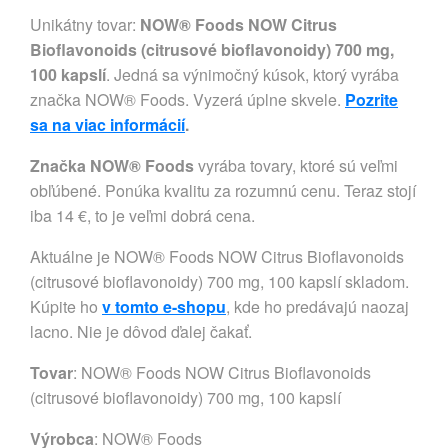
Unikátny tovar:
NOW® Foods NOW Citrus
Bioflavonoids (citrusové bioflavonoidy) 700 mg,
100 kapslí
. Jedná sa výnimočný kúsok, ktorý vyrába
značka NOW® Foods. Vyzerá úplne skvele.
Pozrite
sa na viac informácií
.
Značka NOW® Foods
vyrába tovary, ktoré sú veľmi
obľúbené. Ponúka kvalitu za rozumnú cenu. Teraz stojí
iba 14 €, to je veľmi dobrá cena.
Aktuálne je NOW® Foods NOW Citrus Bioflavonoids
(citrusové bioflavonoidy) 700 mg, 100 kapslí skladom.
Kúpite ho
v tomto e-shopu
, kde ho predávajú naozaj
lacno. Nie je dôvod ďalej čakať.
Tovar
: NOW® Foods NOW Citrus Bioflavonoids
(citrusové bioflavonoidy) 700 mg, 100 kapslí
Výrobca
:
NOW® Foods