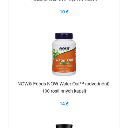
10 €
NOW® Foods NOW Water Out™ (odvodnění),
100 rostlinných kapslí
14 €