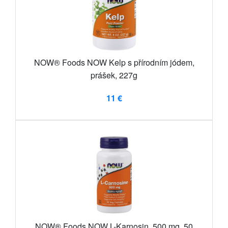
NOW® Foods NOW Kelp s přírodním jódem,
prášek, 227g
11 €
NOW® Foods NOW L-Karnosin, 500 mg, 50