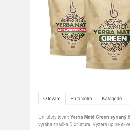
O tovare
Parametre
Kategórie
Unikátny tovar:
Yerba Maté Green sypaný č
vyrába značka BioNature. Vyzerá úplne skv