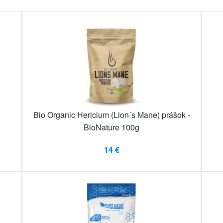
Bio Organic Hericium (Lion´s Mane) prášok -
BioNature 100g
14 €