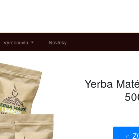
Výrobcovia
Novinky
Yerba Maté
50
Z