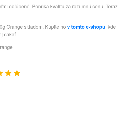
veľmi obľúbené. Ponúka kvalitu za rozumnú cenu. Teraz
00g Orange skladom. Kúpite ho
v tomto e-shopu
, kde
j čakať.
Orange