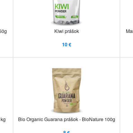
50g
Kiwi prášok
Man
10 €
1kg
Bio Organic Guarana prášok - BioNature 100g
8 €