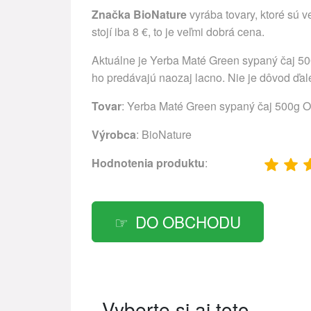
Značka BioNature
vyrába tovary, ktoré sú 
stojí iba 8 €, to je veľmi dobrá cena.
Aktuálne je Yerba Maté Green sypaný čaj 5
ho predávajú naozaj lacno. Nie je dôvod ďale
Tovar
: Yerba Maté Green sypaný čaj 500g 
Výrobca
:
BioNature
Hodnotenia produktu
:
DO OBCHODU
Vyberte si aj toto