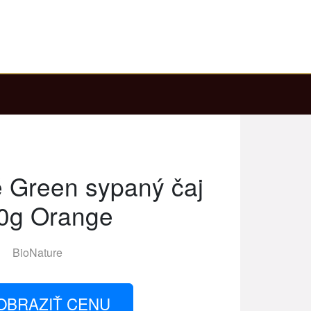
 Green sypaný čaj
0g Orange
BioNature
OBRAZIŤ CENU