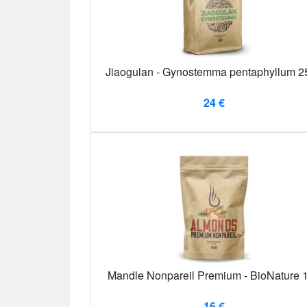
Jiaogulan - Gynostemma pentaphyllum 2
24 €
Mandle Nonpareil Premium - BioNature 
16 €