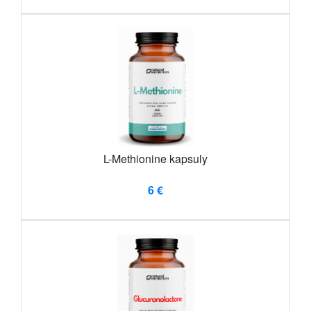
L-Methionine kapsuly
6 €