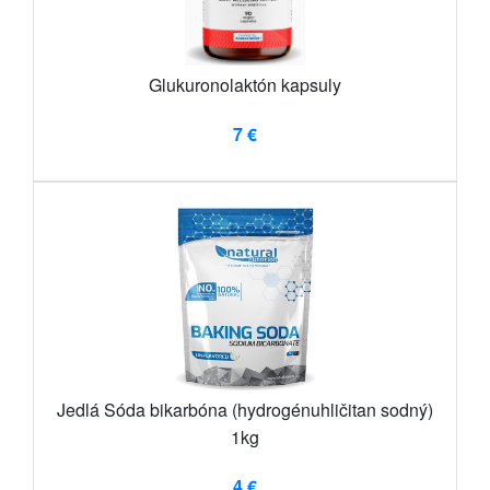
Glukuronolaktón kapsuly
7 €
Jedlá Sóda bikarbóna (hydrogénuhličitan sodný)
1kg
4 €