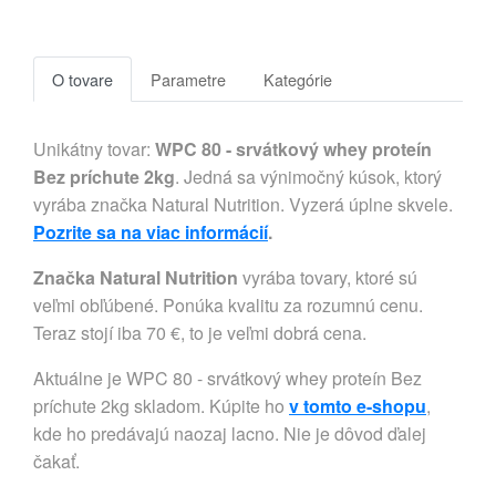
O tovare
Parametre
Kategórie
Unikátny tovar:
WPC 80 - srvátkový whey proteín
Bez príchute 2kg
. Jedná sa výnimočný kúsok, ktorý
vyrába značka Natural Nutrition. Vyzerá úplne skvele.
Pozrite sa na viac informácií
.
Značka Natural Nutrition
vyrába tovary, ktoré sú
veľmi obľúbené. Ponúka kvalitu za rozumnú cenu.
Teraz stojí iba 70 €, to je veľmi dobrá cena.
Aktuálne je WPC 80 - srvátkový whey proteín Bez
príchute 2kg skladom. Kúpite ho
v tomto e-shopu
,
kde ho predávajú naozaj lacno. Nie je dôvod ďalej
čakať.