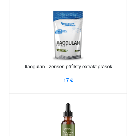
Jiaogulan - ženšen päťlistý extrakt prášok
17 €