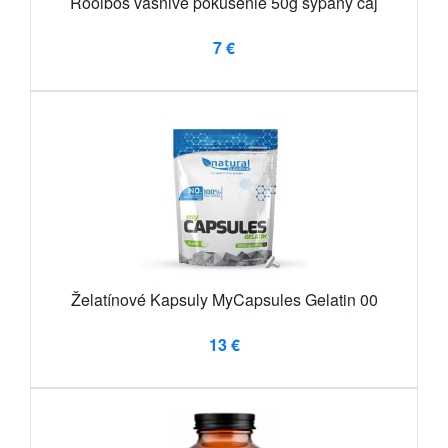
Rooibos vášnivé pokušenie 50g sypaný čaj
7 €
Želatínové Kapsuly MyCapsules Gelatin 00
13 €