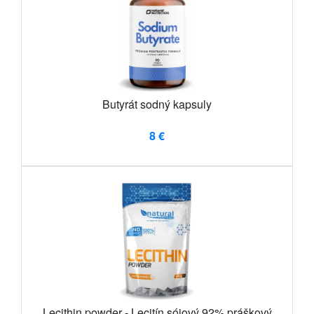
Butyrát sodný kapsuly
8 €
Lecithin powder - Lecitín sójový 92% práškový