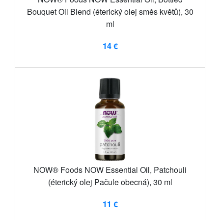
Bouquet Oil Blend (éterický olej směs květů), 30
ml
14 €
NOW® Foods NOW Essential Oil, Patchouli
(éterický olej Pačule obecná), 30 ml
11 €