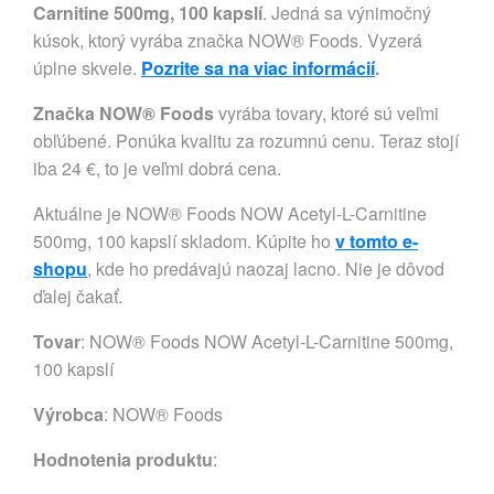
Carnitine 500mg, 100 kapslí
. Jedná sa výnimočný
kúsok, ktorý vyrába značka NOW® Foods. Vyzerá
úplne skvele.
Pozrite sa na viac informácií
.
Značka NOW® Foods
vyrába tovary, ktoré sú veľmi
obľúbené. Ponúka kvalitu za rozumnú cenu. Teraz stojí
iba 24 €, to je veľmi dobrá cena.
Aktuálne je NOW® Foods NOW Acetyl-L-Carnitine
500mg, 100 kapslí skladom. Kúpite ho
v tomto e-
shopu
, kde ho predávajú naozaj lacno. Nie je dôvod
ďalej čakať.
Tovar
: NOW® Foods NOW Acetyl-L-Carnitine 500mg,
100 kapslí
Výrobca
:
NOW® Foods
Hodnotenia produktu
: