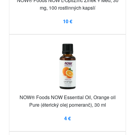
NOW® Foods NOW L-OptiZinc Zinek + Měď, 30
mg, 100 rostlinných kapslí
10 €
NOW® Foods NOW Essential Oil, Orange oil
Pure (éterický olej pomeranč), 30 ml
4 €