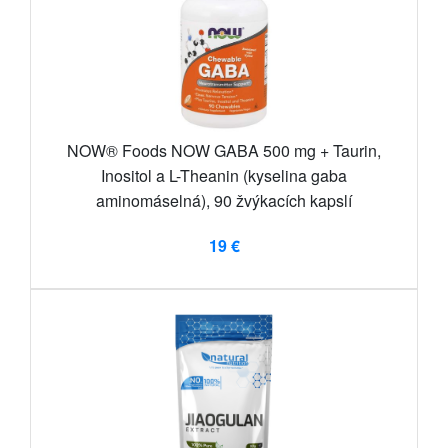
NOW® Foods NOW GABA 500 mg + Taurin,
Inositol a L-Theanin (kyselina gaba
aminomáselná), 90 žvýkacích kapslí
19 €