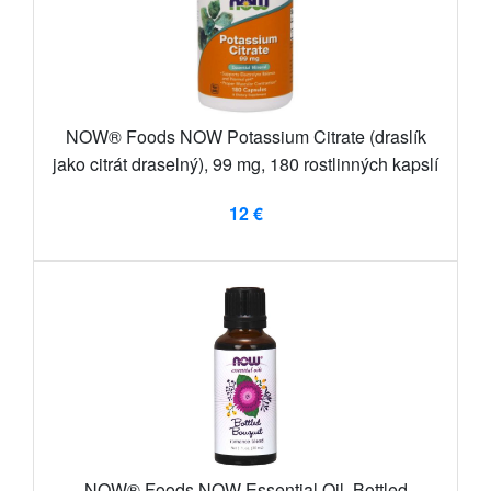
NOW® Foods NOW Potassium Citrate (draslík
jako citrát draselný), 99 mg, 180 rostlinných kapslí
12 €
NOW® Foods NOW Essential Oil, Bottled