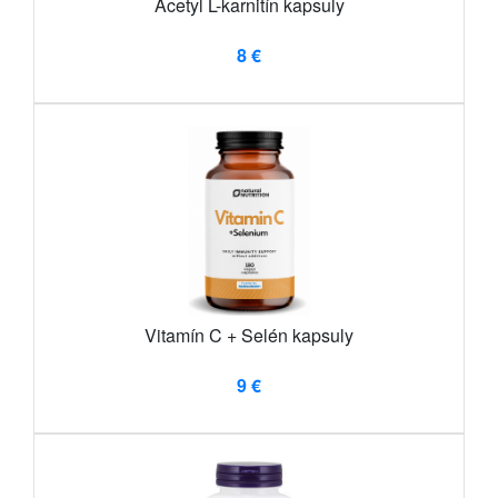
Acetyl L-karnitín kapsuly
8 €
Vitamín C + Selén kapsuly
9 €