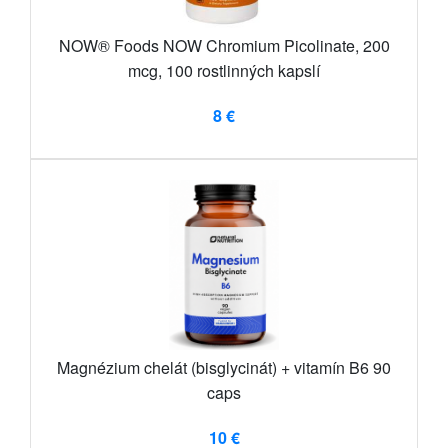
NOW® Foods NOW Chromium Picolinate, 200
mcg, 100 rostlinných kapslí
8 €
Magnézium chelát (bisglycinát) + vitamín B6 90
caps
10 €