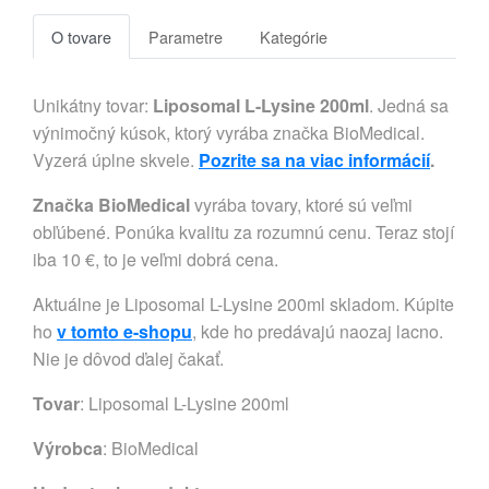
O tovare
Parametre
Kategórie
Unikátny tovar:
Liposomal L-Lysine 200ml
. Jedná sa
výnimočný kúsok, ktorý vyrába značka BioMedical.
Vyzerá úplne skvele.
Pozrite sa na viac informácií
.
Značka BioMedical
vyrába tovary, ktoré sú veľmi
obľúbené. Ponúka kvalitu za rozumnú cenu. Teraz stojí
iba 10 €, to je veľmi dobrá cena.
Aktuálne je Liposomal L-Lysine 200ml skladom. Kúpite
ho
v tomto e-shopu
, kde ho predávajú naozaj lacno.
Nie je dôvod ďalej čakať.
Tovar
: Liposomal L-Lysine 200ml
Výrobca
:
BioMedical