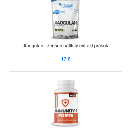
Jiaogulan - ženšen päťlistý extrakt prášok
17 €