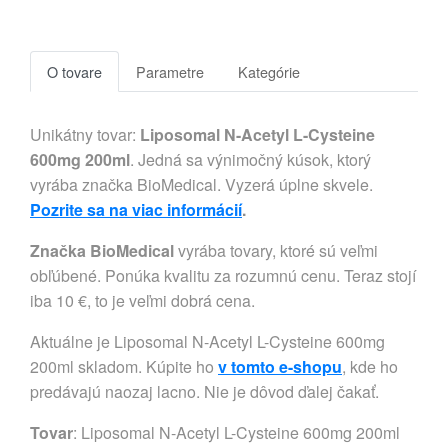
O tovare
Parametre
Kategórie
Unikátny tovar:
Liposomal N-Acetyl L-Cysteine
600mg 200ml
. Jedná sa výnimočný kúsok, ktorý
vyrába značka BioMedical. Vyzerá úplne skvele.
Pozrite sa na viac informácií
.
Značka BioMedical
vyrába tovary, ktoré sú veľmi
obľúbené. Ponúka kvalitu za rozumnú cenu. Teraz stojí
iba 10 €, to je veľmi dobrá cena.
Aktuálne je Liposomal N-Acetyl L-Cysteine 600mg
200ml skladom. Kúpite ho
v tomto e-shopu
, kde ho
predávajú naozaj lacno. Nie je dôvod ďalej čakať.
Tovar
: Liposomal N-Acetyl L-Cysteine 600mg 200ml