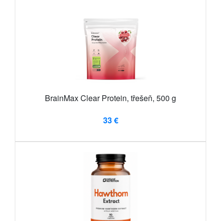
BrainMax Clear Protein, třešeň, 500 g
33 €