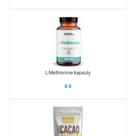
L-Methionine kapsuly
6 €