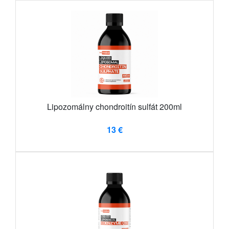
Lipozomálny chondroitín sulfát 200ml
13 €