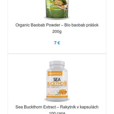
Organic Baobab Powder – Bio baobab prášok
200g
7 €
Sea Buckthorn Extract – Rakytník v kapsulách
100 caps