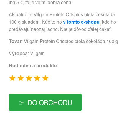
iba 5 €, to je veľmi dobrá cena.
Aktuálne je Vilgain Protein Crispies biela čokoláda
100 g skladom. Kúpite ho
v tomto e-shopu
, kde ho
predávajú naozaj lacno. Nie je dôvod ďalej čakať.
Tovar
: Vilgain Protein Crispies biela čokoláda 100 g
Výrobca
:
Vilgain
Hodnotenia produktu
:
DO OBCHODU