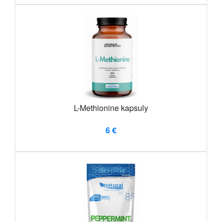
L-Methionine kapsuly
6 €