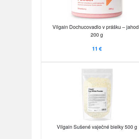
Vilgain Dochucovadlo v prášku – jahod
200 g
11 €
Vilgain Sušené vaječné bielky 500 g