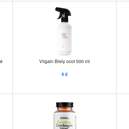
né
Vilgain Biely ocot 500 ml
4 €