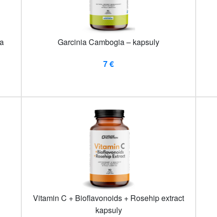
a
Garcinia Cambogia – kapsuly
7 €
Vitamin C + Bioflavonoids + Rosehip extract
kapsuly