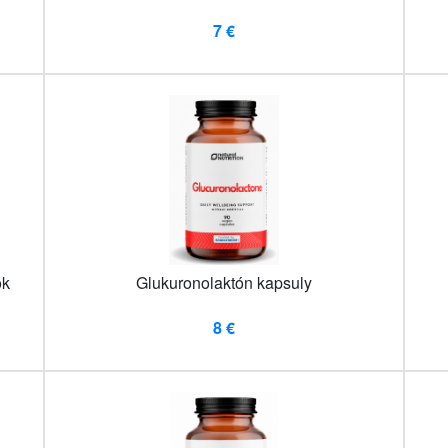
7 €
ok
Glukuronolaktón kapsuly
8 €