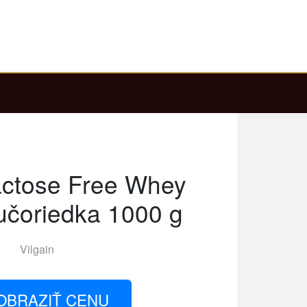
actose Free Whey
čučoriedka 1000 g
Vilgain
OBRAZIŤ CENU