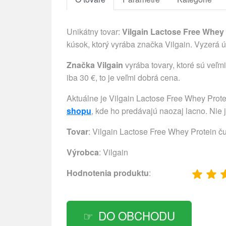
Unikátny tovar:
Vilgain Lactose Free Whey 
kúsok, ktorý vyrába značka Vilgain. Vyzerá 
Značka Vilgain
vyrába tovary, ktoré sú veľm
iba 30 €, to je veľmi dobrá cena.
Aktuálne je Vilgain Lactose Free Whey Prot
shopu
, kde ho predávajú naozaj lacno. Nie 
Tovar
: Vilgain Lactose Free Whey Protein č
Výrobca
:
Vilgain
Hodnotenia produktu
:
DO OBCHODU