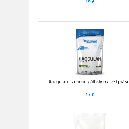
19 €
Jiaogulan - ženšen päťlistý extrakt práš
17 €