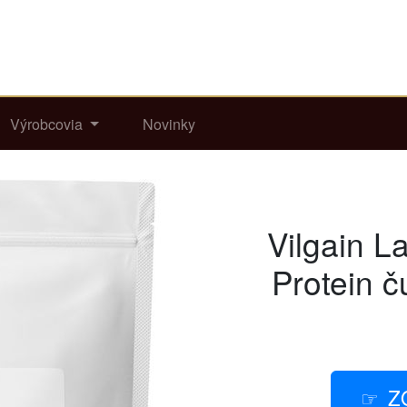
Výrobcovia
Novinky
Vilgain L
Protein 
Z