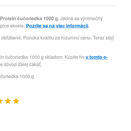
Protein čučoriedka 1000 g
. Jedná sa výnimočný
úplne skvele.
Pozrite sa na viac informácií
.
i obľúbené. Ponúka kvalitu za rozumnú cenu. Teraz stojí
ein čučoriedka 1000 g skladom. Kúpite ho
v tomto e-
je dôvod ďalej čakať.
učoriedka 1000 g