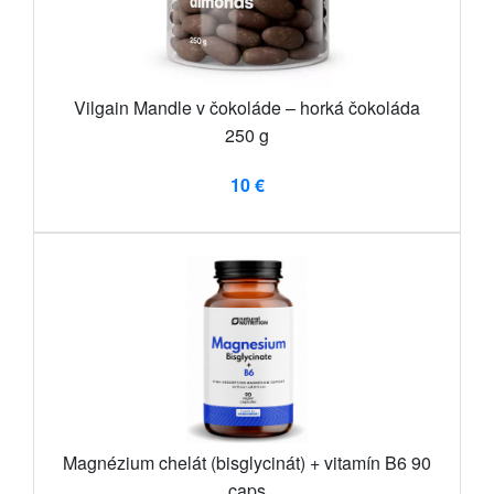
Vilgain Mandle v čokoláde – horká čokoláda
250 g
10 €
Magnézium chelát (bisglycinát) + vitamín B6 90
caps