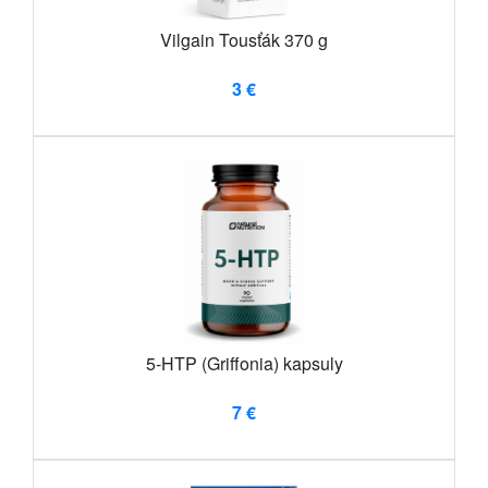
Vilgain Tousťák 370 g
3 €
5-HTP (Griffonia) kapsuly
7 €